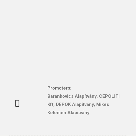
Promoters:
Barankovics Alapítvány
,
CEPOLITI
Kft, DEPOK Alapítvány,
Mikes
Magyar Politikatudományi Tanulmányok
Kelemen Alapítvány