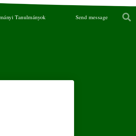
ományi Tanulmányok
Send message