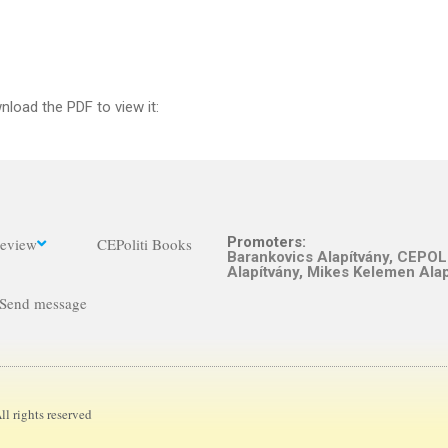
load the PDF to view it:
Promoters:
eview
CEPoliti Books
Barankovics Alapítvány
,
CEPOLI
Alapítvány,
Mikes Kelemen Alap
Send message
l rights reserved