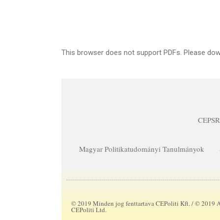
This browser does not support PDFs. Please down
CEPSR
Magyar Politikatudományi Tanulmányok
© 2019 Minden jog fenttartava CEPoliti Kft. / © 2019 Al
CEPoliti Ltd.