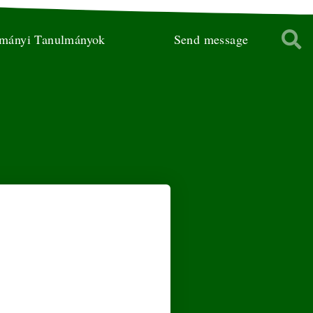
ományi Tanulmányok
Send message