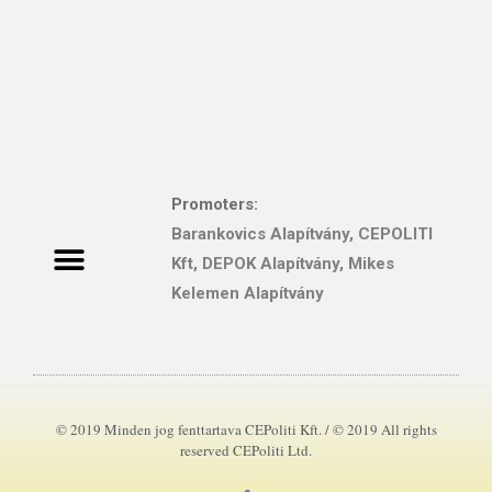
Promoters:
Barankovics Alapítvány
,
CEPOLITI
Kft, DEPOK Alapítvány,
Mikes
Magyar Politikatudományi Tanulmányok
Kelemen Alapítvány
© 2019 Minden jog fenttartava CEPoliti Kft. / © 2019 All rights
reserved CEPoliti Ltd.